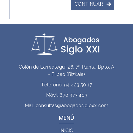
CONTINUAR
Colón de Larreátegui, 26, 7º Planta, Dpto. A
-
Bilbao
(
Bizkaia
)
Teléfono:
94 423 50 17
Móvil:
670 373 403
Mail:
consultas@abogadosigloxxi.com
MENÚ
INICIO