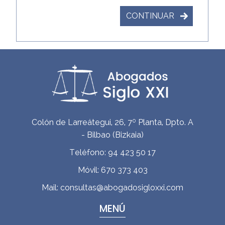
CONTINUAR
Colón de Larreátegui, 26, 7º Planta, Dpto. A
-
Bilbao
(
Bizkaia
)
Teléfono:
94 423 50 17
Móvil:
670 373 403
Mail:
consultas@abogadosigloxxi.com
MENÚ