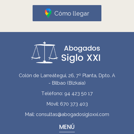
Cómo llegar
Colón de Larreátegui, 26, 7º Planta, Dpto. A
-
Bilbao
(
Bizkaia
)
Teléfono:
94 423 50 17
Móvil:
670 373 403
Mail:
consultas@abogadosigloxxi.com
MENÚ